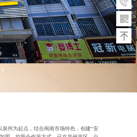
，以泉州为起点，结合闽南市场特色，创建“安
、加盟、控股合作等方式，已在泉州市区、台