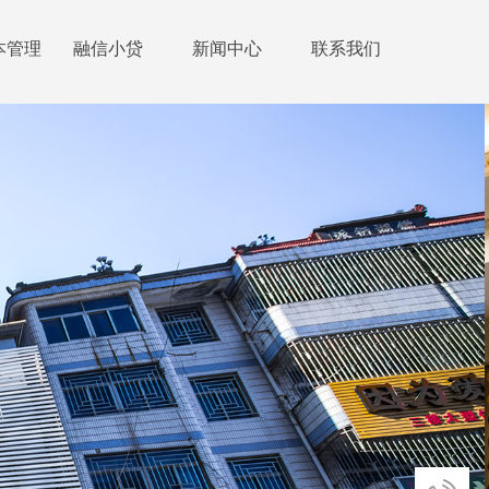
本管理
融信小贷
新闻中心
联系我们