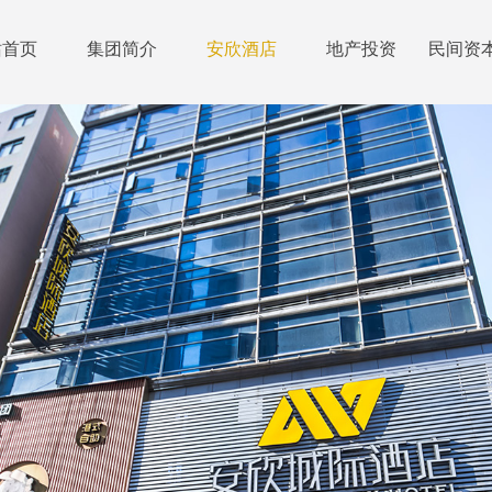
站首页
集团简介
安欣酒店
地产投资
民间资